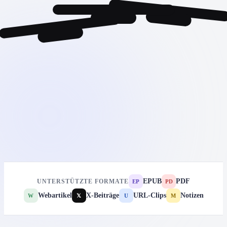
EPUB
PDF
UNTERSTÜTZTE FORMATE
EP
PD
Webartikel
X-Beiträge
URL-Clips
Notizen
W
𝕏
U
M