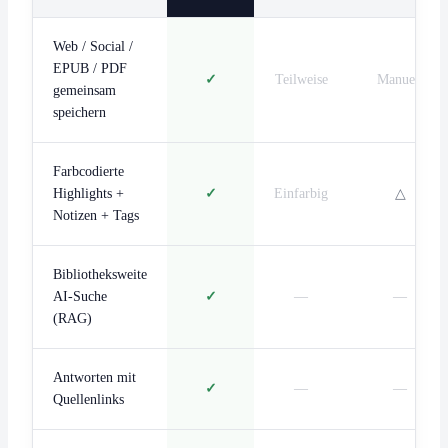
Web / Social /
EPUB / PDF
✓
Teilweise
Manuell
gemeinsam
speichern
Farbcodierte
Highlights +
✓
Einfarbig
△
Notizen + Tags
Bibliotheksweite
AI-Suche
✓
—
—
(RAG)
Antworten mit
✓
—
—
Quellenlinks