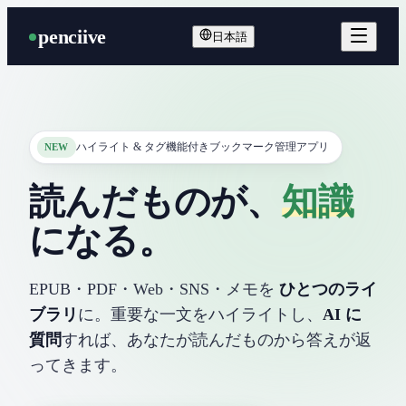
penciive
日本語
ハイライト & タグ機能付きブックマーク管理アプリ
NEW
読んだものが、
知識
になる。
EPUB・PDF・Web・SNS・メモを
ひとつのライ
ブラリ
に。重要な一文をハイライトし、
AI に
質問
すれば、あなたが読んだものから答えが返
ってきます。