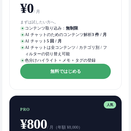
¥0
/ 月
まずは試したい方へ。
コンテンツ取り込み：
無制限
AI チャットのためのコンテンツ解析
3 件 / 月
AI チャット
5 回 / 月
AI チャットは全コンテンツ / カテゴリ別 / フ
ィルターの切り替え可能
色分けハイライト + メモ + タグの登録
無料ではじめる
人気
PRO
¥800
/ 月（年額 ¥8,000）