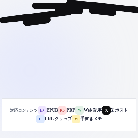
EPUB
PDF
Web 記事
X ポスト
対応コンテンツ
EP
PD
W
𝕏
URL クリップ
手書きメモ
U
M