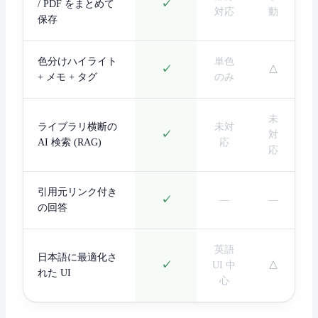
/ PDF をまとめて
✓
対応
動
保存
色分けハイライト
単色
✓
△
+ メモ + タグ
のみ
未
ライブラリ横断の
未対
✓
対
AI 検索 (RAG)
応
応
引用元リンク付き
✓
—
—
の回答
英語
日本語に最適化さ
✓
UI 中
△
れた UI
心