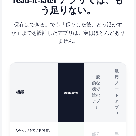
う足りない。
保存はできる。でも「保存した後、どう活かす
か」までを設計したアプリは、実はほとんどあり
ません。
汎
一般
用
的な
ノ
後で
ー
機能
penciive
読む
ト
アプ
ア
リ
プ
リ
Web / SNS / EPUB
部分
手