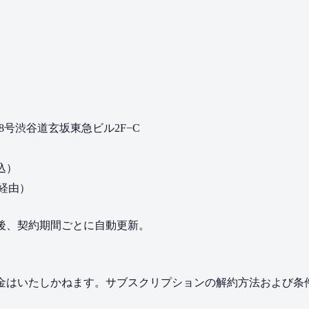
番8号渋谷道玄坂東急ビル2F−C
込）
re経由）
後、契約期間ごとに自動更新。
。
かねます。サブスクリプションの解約方法および条件については、[利用規約