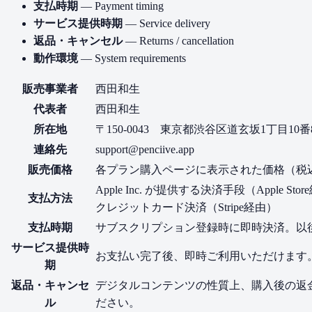
支払時期
— Payment timing
サービス提供時期
— Service delivery
返品・キャンセル
— Returns / cancellation
動作環境
— System requirements
販売事業者
西田和生
代表者
西田和生
所在地
〒150-0043 東京都渋谷区道玄坂1丁目10
連絡先
support@penciive.app
販売価格
各プラン購入ページに表示された価格（税
Apple Inc. が提供する決済手段（Apple Sto
支払方法
クレジットカード決済（Stripe経由）
支払時期
サブスクリプション登録時に即時決済。以
サービス提供時
お支払い完了後、即時ご利用いただけます
期
返品・キャンセ
デジタルコンテンツの性質上、購入後の返金はいたし
ル
ださい。