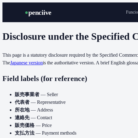
penciive
Funcio
Disclosure under the Specified
This page is a statutory disclosure required by the Specified Comme
The
Japanese version
is the authoritative version. A brief English glos
Field labels (for reference)
販売事業者
— Seller
代表者
— Representative
所在地
— Address
連絡先
— Contact
販売価格
— Price
支払方法
— Payment methods